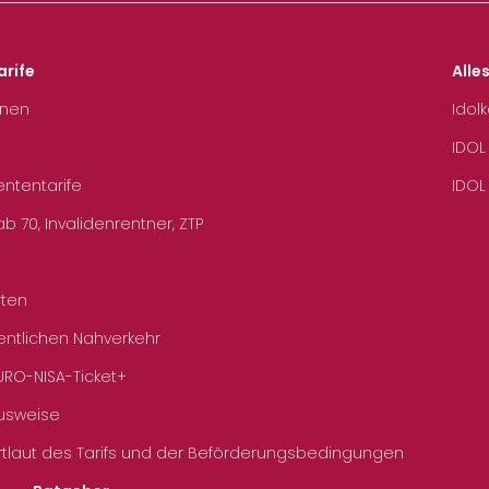
arife
Alle
hnen
Idol
IDOL
ententarife
IDOL
b 70, Invalidenrentner, ZTP
rten
entlichen Nahverkehr
URO-NISA-Ticket+
Ausweise
rtlaut des Tarifs und der Beförderungsbedingungen