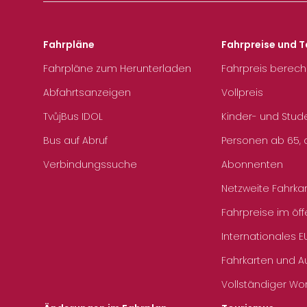
Fahrpläne
Fahrpreise und T
Fahrpläne zum Herunterladen
Fahrpreis berec
Abfahrtsanzeigen
Vollpreis
TvůjBus IDOL
Kinder- und Stud
Bus auf Abruf
Personen ab 65, a
Verbindungssuche
Abonnenten
Netzweite Fahrka
Fahrpreise im öff
Internationales E
Fahrkarten und 
Vollständiger Wo