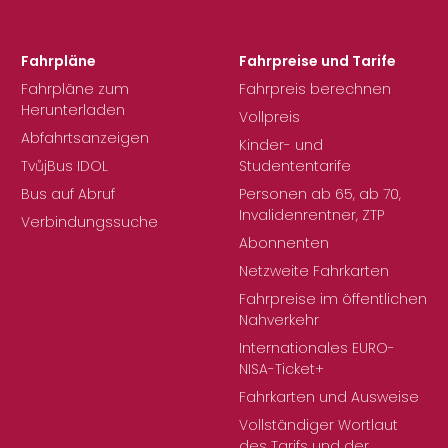
Fahrpläne
Fahrpreise und Tarife
Fahrpläne zum
Fahrpreis berechnen
Herunterladen
Vollpreis
Abfahrtsanzeigen
Kinder- und
TvůjBus IDOL
Studententarife
Bus auf Abruf
Personen ab 65, ab 70,
Invalidenrentner, ZTP
Verbindungssuche
Abonnenten
Netzweite Fahrkarten
Fahrpreise im öffentlichen
Nahverkehr
Internationales EURO-
NISA-Ticket+
Fahrkarten und Ausweise
Vollständiger Wortlaut
des Tarifs und der