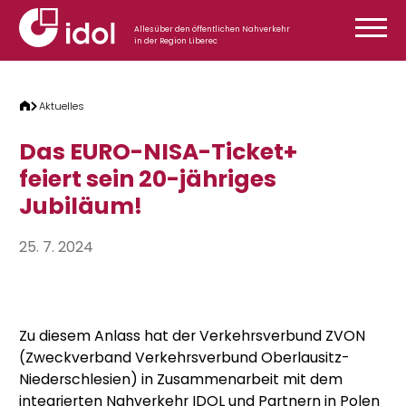
Zum Inhalt springen
Alles über den öffentlichen Nahverkehr
in der Region Liberec
Aktuelles
Das EURO-NISA-Ticket+
feiert sein 20-jähriges
Jubiläum!
25. 7. 2024
Zu diesem Anlass hat der Verkehrsverbund ZVON
(Zweckverband Verkehrsverbund Oberlausitz-
Niederschlesien) in Zusammenarbeit mit dem
integrierten Nahverkehr IDOL und Partnern in Polen