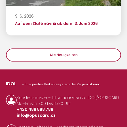
9. 6. 2026
Auf dem Zlaté návrší ab dem 13. Juni 2026
Alle Neuigkeiten
IDOL
– Integriertes Verkehrssystem der Region Liberec
Kundenservice – Informationen zu IDOL/OPUSCARD
Mo–Fr von 7:00 bis 15:30 Uhr
+420 488 588 788
info@opuscard.cz
|