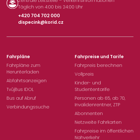
Zentrale Leitstelle – Verkehrsinformationen
Täglich von 4:00 bis 24:00 Uhr
+420 704 702 000
dispecink@korid.cz
|
Fahrpläne
Fahrpreise und Tarife
Fahrpläne zum
Fahrpreis berechnen
Herunterladen
Vollpreis
Abfahrtsanzeigen
Kinder- und
TvůjBus IDOL
Studententarife
Bus auf Abruf
Personen ab 65, ab 70,
Invalidenrentner, ZTP
Verbindungssuche
Abonnenten
Netzweite Fahrkarten
Fahrpreise im öffentlichen
Nahverkehr