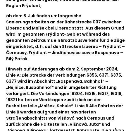
Region Frýdlant,
ab dem 8. Juli finden umfangreiche
Sanierungsarbeiten an der Bahnstrecke 037 zwischen
Liberec und Mníšek bei Liberec statt. Aus diesem Grund
wird im gesamten Frýdlant-Gebiet während des
genannten Zeitraums ein Ersatzbusverkehr für die Züge
eingerichtet, d. h. auf den Strecken Liberec – Frýdlant –
Černousy, Frýdlant – Jindřichovice sowie Raspenava –
Bílý Potok.
Hinweis auf Änderungen ab dem 2. September 2024,
Linie A: Die Strecke der Verbindungen 6356, 6371, 6375,
6377 wird im Abschnitt „Raspenava, Bahnhof“ –
„Hejnice, Busbahnhof“ und in umgekehrter Richtung
verlängert. Die Verbindungen 16304, 16315, 16317, 16319,
16321 halten an Werktagen zusätzlich an der
Bushaltestelle „Mníšek, Schule“. Linie B Alle Fahrten der
Linie B werden aufgrund eines havarierten
Straßenabschnitts von Višňová nach Černous und
zurück ohne die Haltestellen „Višňová, Juta“ und
„Višňová, Filipovka“ fortgesetzt. Fahrgäste, die zu/von