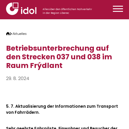
Zum Inhalt springen
Alles über den öffentlichen Nahverkehr
in der Region Liberec
Aktuelles
Betriebsunterbrechung auf
den Strecken 037 und 038 im
Raum Frýdlant
29. 8. 2024
5. 7. Aktualisierung der Informationen zum Transport
von Fahrrädern.
Sehr geehrte Fahrgäste, Einwohner und Besucher der