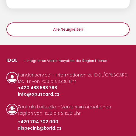
Alle Neuigkeiten
IDOL
– Integriertes Verkehrssystem der Region Liberec
Kundenservice – Informationen zu IDOL/OPUSCARD
Mo–Fr von 7:00 bis 15:30 Uhr
+420 488 588 788
info@opuscard.cz
|
Zentrale Leitstelle – Verkehrsinformationen
Täglich von 4:00 bis 24:00 Uhr
+420 704 702 000
dispecink@korid.cz
|