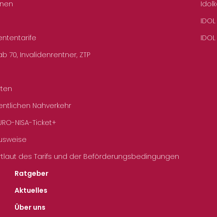
hnen
Idol
IDOL
ententarife
IDOL
b 70, Invalidenrentner, ZTP
rten
entlichen Nahverkehr
URO-NISA-Ticket+
Ausweise
rtlaut des Tarifs und der Beförderungsbedingungen
Ratgeber
Aktuelles
Über uns