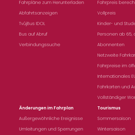
Fahrpläne zum Herunterladen
Fahrpreis berec
Abfahrtsanzeigen
Vollpreis
TvůjBus IDOL
Kinder- und Stud
Bus auf Abruf
Personen ab 65, a
Verbindungssuche
Abonnenten
Netzweite Fahrka
Fahrpreise im öff
Internationales E
Fahrkarten und 
Vollständiger Wo
Änderungen im Fahrplan
Tourismus
Außergewöhnliche Ereignisse
Sommersaison
Umleitungen und Sperrungen
Wintersaison