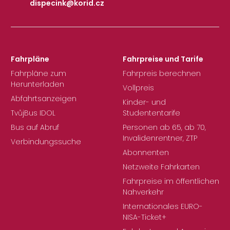
dispecink@korid.cz
|
Fahrpläne
Fahrpreise und Tarife
Fahrpläne zum
Fahrpreis berechnen
Herunterladen
Vollpreis
Abfahrtsanzeigen
Kinder- und
TvůjBus IDOL
Studententarife
Bus auf Abruf
Personen ab 65, ab 70,
Invalidenrentner, ZTP
Verbindungssuche
Abonnenten
Netzweite Fahrkarten
Fahrpreise im öffentlichen
Nahverkehr
Internationales EURO-
NISA-Ticket+