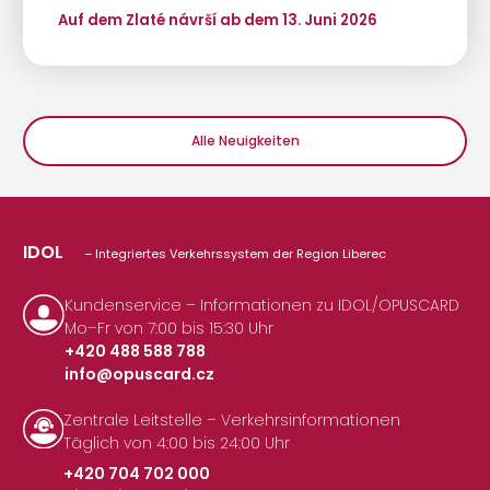
Auf dem Zlaté návrší ab dem 13. Juni 2026
Alle Neuigkeiten
IDOL
– Integriertes Verkehrssystem der Region Liberec
Kundenservice – Informationen zu IDOL/OPUSCARD
Mo–Fr von 7:00 bis 15:30 Uhr
+420 488 588 788
info@opuscard.cz
|
Zentrale Leitstelle – Verkehrsinformationen
Täglich von 4:00 bis 24:00 Uhr
+420 704 702 000