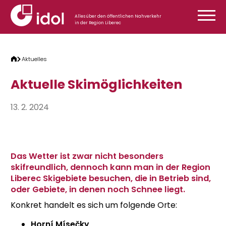
Zum Inhalt springen
Alles über den öffentlichen Nahverkehr
in der Region Liberec
Aktuelles
Aktuelle Skimöglichkeiten
13. 2. 2024
Das Wetter ist zwar nicht besonders
skifreundlich, dennoch kann man in der Region
Liberec Skigebiete besuchen, die in Betrieb sind,
oder Gebiete, in denen noch Schnee liegt.
Konkret handelt es sich um folgende Orte:
Horní Mísečky