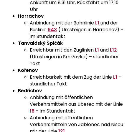
Ankunft um 8:31 Uhr, Rückfahrt um 17:10
Uhr
Harrachov
Anbindung mit der Bahnlinie
L1
und der
Buslinie
943
(
Umsteigen in Harrachov) –
im Stundentakt
Tanvaldský Špičák
Erreichbar mit den Zuglinien
L1
und
L12
(Umsteigen in Smržovka) – stündlicher
Takt
Kořenov
Erreichbarkeit mit dem Zug der Linie
L1
–
stündlicher Takt
Bedřichov
Anbindung mit öffentlichen
Verkehrsmitteln aus Liberec mit der Linie
18
– im Stundentakt
Anbindung mit öffentlichen
Verkehrsmitteln von Jablonec nad Nisou
mit der Linie
121