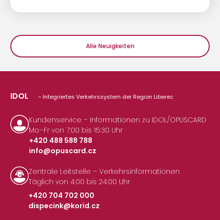
Alle Neuigkeiten
IDOL
– Integriertes Verkehrssystem der Region Liberec
Kundenservice – Informationen zu IDOL/OPUSCARD
Mo–Fr von 7:00 bis 15:30 Uhr
+420 488 588 788
info@opuscard.cz
|
Zentrale Leitstelle – Verkehrsinformationen
Täglich von 4:00 bis 24:00 Uhr
+420 704 702 000
dispecink@korid.cz
|