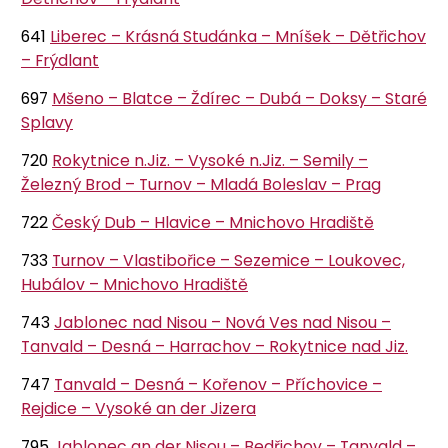
641
Liberec – Krásná Studánka – Mníšek – Dětřichov
– Frýdlant
697
Mšeno – Blatce – Ždírec – Dubá – Doksy – Staré
Splavy
720
Rokytnice n.Jiz. – Vysoké n.Jiz. – Semily –
Železný Brod – Turnov – Mladá Boleslav – Prag
722
Český Dub – Hlavice – Mnichovo Hradiště
733
Turnov – Vlastibořice – Sezemice – Loukovec,
Hubálov – Mnichovo Hradiště
743
Jablonec nad Nisou – Nová Ves nad Nisou –
Tanvald – Desná – Harrachov – Rokytnice nad Jiz.
747
Tanvald – Desná – Kořenov – Příchovice –
Rejdice – Vysoké an der Jizera
795
Jablonec an der Nisou – Bedřichov – Tanvald –