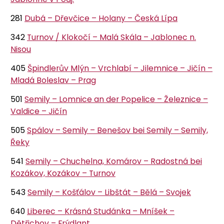
281
Dubá – Dřevčice – Holany – Česká Lípa
342
Turnov / Klokočí – Malá Skála – Jablonec n.
Nisou
405
Špindlerův Mlýn – Vrchlabí – Jilemnice – Jičín –
Mladá Boleslav – Prag
501
Semily – Lomnice an der Popelice – Železnice –
Valdice – Jičín
505
Spálov – Semily – Benešov bei Semily – Semily,
Řeky
541
Semily – Chuchelna, Komárov – Radostná bei
Kozákov, Kozákov – Turnov
543
Semily – Košťálov – Libštát – Bělá – Svojek
640
Liberec – Krásná Studánka – Mníšek –
Dětřichov – Frýdlant