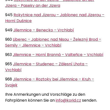
Jizera – Paseky an der Jizera
945
Rokytnice nad Jizerou – Jablonec nad Jizerou –
Horní Dušnice
949
Jilemnice – Benecko – Vrchlabí
960
Liberec – Jablonec nad Nisou – Železný Brod –
Semily – Jilemnice – Vrchlabí
963
Jilemnice – Horní Branná – Valteřice – Vrchlabí
965
Jilemnice – Studenec – Zálesní Lhota –
Vrchlabí
968
Jilemnice – Roztoky bei Jilemnice – Kruh –
Svojek
Ihre Anmerkungen und Vorschläge zu den
Fahrplänen können Sie an
info@korid.cz
senden.