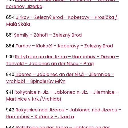
Kořenov, Jizerka
854
Jirkov – Železný Brod – Koberovy – Prosíčka /
Malá Skála
861
Semily – Záhoří – Železný Brod
864
Turnov – Klokočí – Koberovy – Železný Brod
900
Rokytnice an der Jizera – Harrachov – Desná –
Tanvald – Jablonec an der Nisou – Prag
940
Liberec – Jablonec an der Nisá – Jilemnice –
Vrchlabí – Špindlerův Mlýn
941
Rokytnice n. Jiz. – Jablonec n. Jiz. – Jilemnice –
Martinice v Krk./Vrchlabí
942
Rokytnice nad Jizerou – Jablonec nad Jizerou –
Harrachov – Kořenov – Jizerka
944
Rokytnice an der Jizera – Jablonec an der