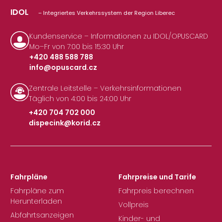
IDOL
– Integriertes Verkehrssystem der Region Liberec
Kundenservice – Informationen zu IDOL/OPUSCARD
Mo–Fr von 7:00 bis 15:30 Uhr
+420 488 588 788
info@opuscard.cz
|
Zentrale Leitstelle – Verkehrsinformationen
Täglich von 4:00 bis 24:00 Uhr
+420 704 702 000
dispecink@korid.cz
|
Fahrpläne
Fahrpreise und Tarife
Fahrpläne zum
Fahrpreis berechnen
Herunterladen
Vollpreis
Abfahrtsanzeigen
Kinder- und