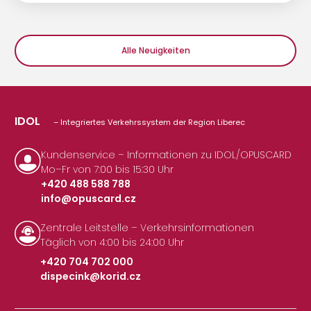
Alle Neuigkeiten
IDOL
– Integriertes Verkehrssystem der Region Liberec
Kundenservice – Informationen zu IDOL/OPUSCARD
Mo–Fr von 7:00 bis 15:30 Uhr
+420 488 588 788
info@opuscard.cz
|
Zentrale Leitstelle – Verkehrsinformationen
Täglich von 4:00 bis 24:00 Uhr
+420 704 702 000
dispecink@korid.cz
|