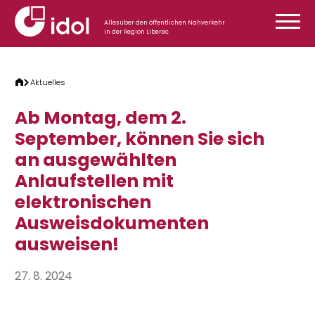
Zum Inhalt springen
Alles über den öffentlichen Nahverkehr
in der Region Liberec
Aktuelles
Ab Montag, dem 2.
September, können Sie sich
an ausgewählten
Anlaufstellen mit
elektronischen
Ausweisdokumenten
ausweisen!
27. 8. 2024