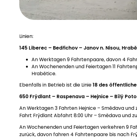
Linien:
145 Liberec – Bedřichov – Janov n. Nisou, Hrabě
An Werktagen 9 Fahrtenpaare, davon 4 Fahr
An Wochenenden und Feiertagen 11 Fahrten
Hrabětice.
Ebenfalls in Betrieb ist die Linie
18 des öffentlich
650 Frýdlant – Raspenava – Hejnice – Bílý Pot
An Werktagen 3 Fahrten Hejnice – Smědava und zur
Fahrt Frýdlant Abfahrt 8:00 Uhr – Smědava und zu
An Wochenenden und Feiertagen verkehren 9 Fa
zurück, davon fahren 4 Fahrtenpaare bis nach Frý