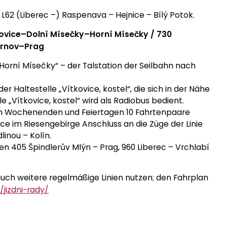
 L62 (Liberec –) Raspenava – Hejnice – Bílý Potok.
ovice–Dolní Mísečky–Horní Mísečky /
730
urnov–Prag
, Horní Mísečky“ – der Talstation der Seilbahn nach
Haltestelle „Vítkovice, kostel“, die sich in der Nähe
le „Vítkovice, kostel“ wird als Radiobus bedient.
n Wochenenden und Feiertagen 10 Fahrtenpaare
e im Riesengebirge Anschluss an die Züge der Linie
inou – Kolín.
en 405 Špindlerův Mlýn – Prag, 960 Liberec – Vrchlabí
auch weitere regelmäßige Linien nutzen
;
den Fahrplan
z/jizdni-rady/