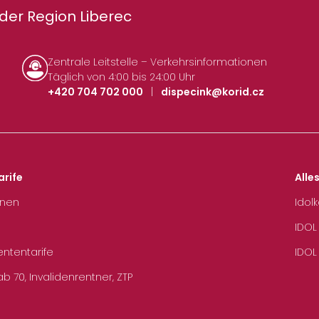
der Region Liberec
Zentrale Leitstelle – Verkehrsinformationen
Täglich von 4:00 bis 24:00 Uhr
+420 704 702 000
|
dispecink@korid.cz
arife
Alle
hnen
Idol
IDOL
ententarife
IDOL
b 70, Invalidenrentner, ZTP