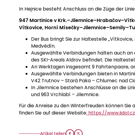
In Hejnice besteht Anschluss an die Züge der Linie
947 Martinice v Krk.–Jilemnice–Hrabačov–Vítk
Vítkovice, Horní Mísečky–Jilemnice–Semily–T
Der Bus bringt Sie zur Haltestelle „Vítkovice
Medvědín.
Ausgewählte Verbindungen halten auch an der 
des SKI-Areals Aldrov befindet. Die Haltestel
An Werktagen insgesamt 9 Fahrtenpaare, a
Ausgewählte Verbindungen bieten in Martinic
V42 Trutnov – Stará Paka – Chlumec nad Cidl
In Jilemnice bestehen Anschlüsse an die Lini
und 963 Vrchlabí – Jilemnice.
Für die Anreise zu den Winterfreuden können Sie 
finden Sie auf dieser Website
: https://www.iidol.c
Artikel teilen