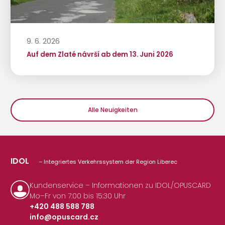
9. 6. 2026
Auf dem Zlaté návrší ab dem 13. Juni 2026
Alle Neuigkeiten
IDOL
– Integriertes Verkehrssystem der Region Liberec
Kundenservice – Informationen zu IDOL/OPUSCARD
Mo–Fr von 7:00 bis 15:30 Uhr
+420 488 588 788
info@opuscard.cz
|