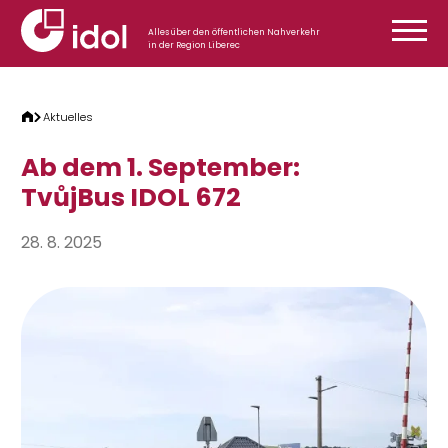
Zum Inhalt springen
Alles über den öffentlichen Nahverkehr
in der Region Liberec
Aktuelles
Ab dem 1. September:
TvůjBus IDOL 672
28. 8. 2025