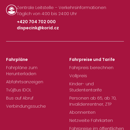
Zentrale Leitstelle – Verkehrsinformationen
Täglich von 4:00 bis 24:00 Uhr
+420 704 702 000
dispecink@korid.cz
|
Fahrpläne
Fahrpreise und Tarife
Fahrpläne zum
Fahrpreis berechnen
Herunterladen
Vollpreis
Abfahrtsanzeigen
Kinder- und
TvůjBus IDOL
Studententarife
Bus auf Abruf
Personen ab 65, ab 70,
Invalidenrentner, ZTP
Verbindungssuche
Abonnenten
Netzweite Fahrkarten
Fahrpreise im öffentlichen