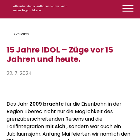
Zum Inhalt springen
Alles über den öffentlichen Nahverkehr
in der Region Liberec
Aktuelles
15 Jahre IDOL – Züge vor 15
Jahren und heute.
22. 7. 2024
Das Jahr
2009 brachte
für die Eisenbahn in der
Region Liberec nicht nur die Möglichkeit des
grenzüberschreitenden Reisens und die
Tarifintegration
mit sich
, sondern war auch ein
Jubiläumsjahr. Anfang Mai feierten wir nämlich den