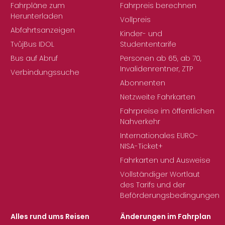
Fahrpläne zum
Fahrpreis berechnen
Herunterladen
Vollpreis
Abfahrtsanzeigen
Kinder- und
TvůjBus IDOL
Studententarife
Bus auf Abruf
Personen ab 65, ab 70,
Invalidenrentner, ZTP
Verbindungssuche
Abonnenten
Netzweite Fahrkarten
Fahrpreise im öffentlichen
Nahverkehr
Internationales EURO-
NISA-Ticket+
Fahrkarten und Ausweise
Vollständiger Wortlaut
des Tarifs und der
Beförderungsbedingungen
Alles rund ums Reisen
Änderungen im Fahrplan