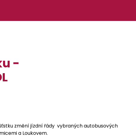
u -
OL
išťstku změní jízdní řády vybraných autobusových
zemicemi a Loukovem.