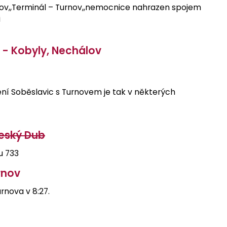
urnov,,Terminál – Turnov,,nemocnice nahrazen spojem
i
 - Kobyly, Nechálov
jení Soběslavic s Turnovem je tak v některých
Český Dub
u 733
rnov
rnova v 8:27.