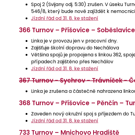
Spoj 2 (Svijany odj. 5:30) zrušen. V úseku T
546/8, který bude nově zajíždět k nemocnic
Jízdní řád od 31. 8. ke stažení
366 Turnov – Příšovice – Soběslavice
Linka je v provozu jen v pracovní dny.
Zajišťuje školní dopravu do Nechálova
Většina spojů je propojena s linkou 362, spo
případech zajištěno přes Nechálov
Jízdní řád od 31. 8. ke stažení
367 Turnov - Sychrov - Trávníček - 
Linka je zrušena a částečně nahrazena linko
368 Turnov – Příšovice – Pěnčín – Tu
Zaveden nový okružní spoj s příjezdem do Tu
Jízdní řád od 31. 8. ke stažení
733 Turnov – Mnichovo Hradiště