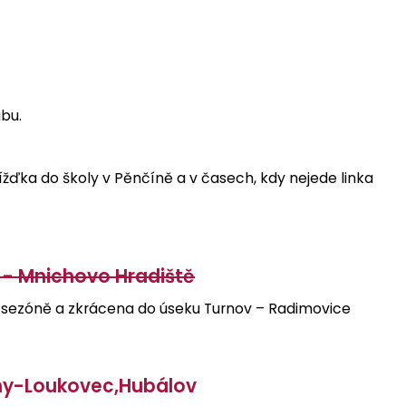
bu.
ížďka do školy v Pěnčíně a v časech, kdy nejede linka
- Mnichovo Hradiště
ní sezóně a zkrácena do úseku Turnov – Radimovice
any-Loukovec,Hubálov