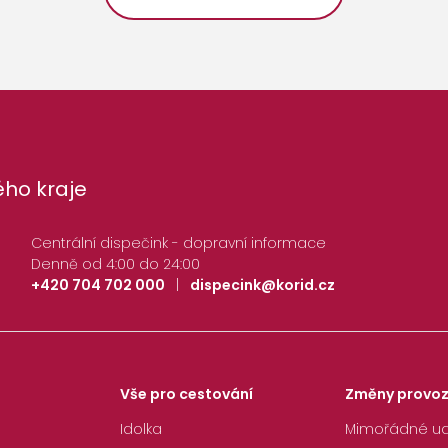
ho kraje
Centrální dispečink - dopravní informace
Denně od 4:00 do 24:00
+420 704 702 000
|
dispecink@korid.cz
Vše pro cestování
Změny provo
Idolka
Mimořádné ud