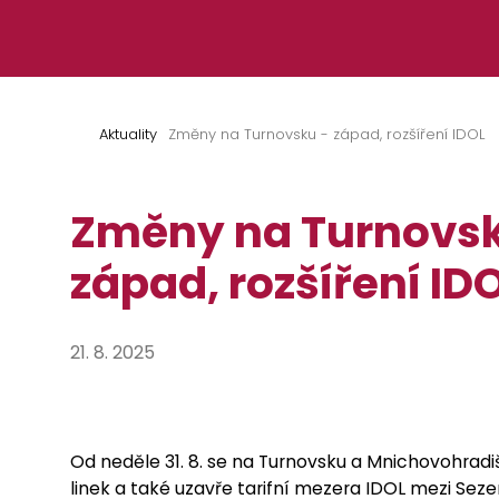
Přeskočit na obsah
Aktuality
Změny na Turnovsku - západ, rozšíření IDOL
Změny na Turnovsk
západ, rozšíření ID
21. 8. 2025
Od neděle 31. 8. se na Turnovsku a Mnichovohrad
linek a také uzavře tarifní mezera IDOL mezi Se