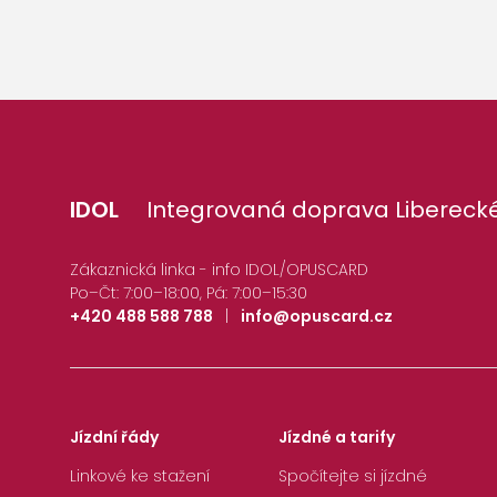
IDOL
Integrovaná doprava Liberecké
Zákaznická linka - info IDOL/OPUSCARD
Po–Čt: 7:00–18:00, Pá: 7:00–15:30
+420 488 588 788
|
info@opuscard.cz
Jízdní řády
Jízdné a tarify
Linkové ke stažení
Spočítejte si jízdné