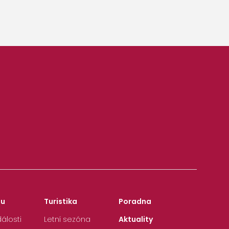
zu
Turistika
Poradna
álosti
Letní sezóna
Aktuality