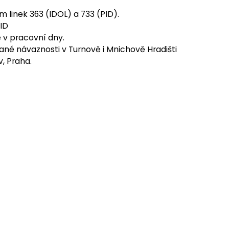
m linek 363 (IDOL) a 733 (PID).
PID
 v pracovní dny.
né návaznosti v Turnově i Mnichově Hradišti
v, Praha.