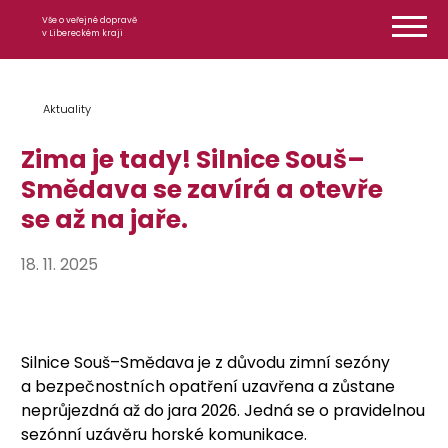
Přeskočit na obsah
Vše o veřejné dopravě
v Libereckém kraji
Aktuality
Zima je tady! Silnice Souš–
Smědava se zavírá a otevře
se až na jaře.
18. 11. 2025
Silnice Souš–Smědava je z důvodu zimní sezóny
a bezpečnostních opatření uzavřena a zůstane
neprůjezdná až do jara 2026. Jedná se o pravidelnou
sezónní uzávěru horské komunikace.