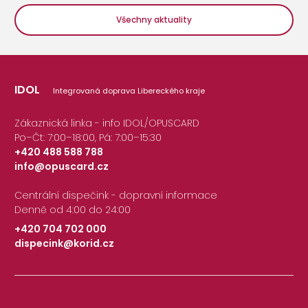
Všechny aktuality
IDOL
Integrovaná doprava Libereckého kraje
Zákaznická linka - info IDOL/OPUSCARD
Po–Čt: 7:00–18:00, Pá: 7:00–15:30
+420 488 588 788
info@opuscard.cz
|
Centrální dispečink - dopravní informace
Denně od 4:00 do 24:00
+420 704 702 000
dispecink@korid.cz
|