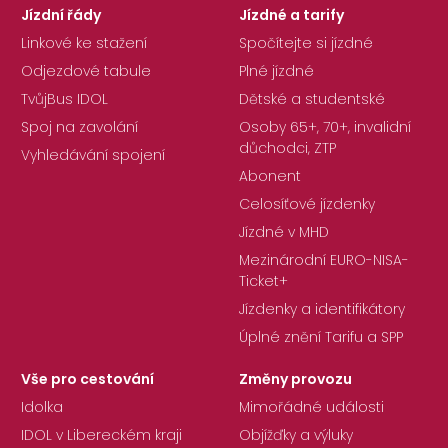
Jízdní řády
Jízdné a tarify
Linkové ke stažení
Spočítejte si jízdné
Odjezdové tabule
Plné jízdné
TvůjBus IDOL
Dětské a studentské
Spoj na zavolání
Osoby 65+, 70+, invalidní
důchodci, ZTP
Vyhledávání spojení
Abonent
Celosíťové jízdenky
Jízdné v MHD
Mezinárodní EURO-NISA-
Ticket+
Jízdenky a identifikátory
Úplné znění Tarifu a SPP
Vše pro cestování
Změny provozu
Idolka
Mimořádné události
IDOL v Libereckém kraji
Objížďky a výluky