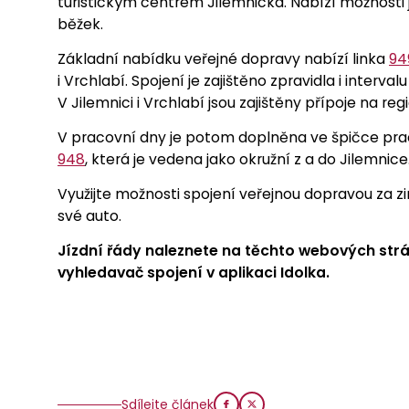
turistickým centrem Jilemnicka. Nabízí možnosti j
běžek.
Základní nabídku veřejné dopravy nabízí linka
94
i Vrchlabí. Spojení je zajištěno zpravidla i interval
V Jilemnici i Vrchlabí jsou zajištěny přípoje na regi
V pracovní dny je potom doplněna ve špičce prac
948
, která je vedena jako okružní z a do Jilemnice
Využijte možnosti spojení veřejnou dopravou za z
své auto.
Jízdní řády naleznete na těchto webových strá
vyhledavač spojení v aplikaci Idolka.
Sdílejte článek