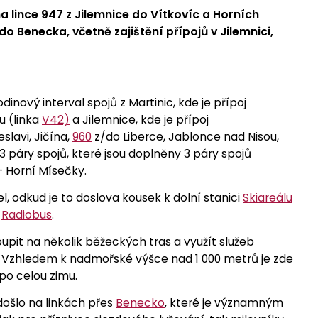
 lince 947 z Jilemnice do Vítkovíc a Horních
do Benecka, včetně zajištění přípojů v Jilemnici,
dinový interval spojů z Martinic, kde je přípoj
u (linka
V42)
a Jilemnice, kde je přípoj
slavi, Jičína,
960
z/do Liberce, Jablonce nad Nisou,
3 páry spojů, které jsou doplněny 3 páry spojů
– Horní Mísečky.
l, odkud je to doslova kousek k dolní stanici
Skiareálu
u
Radiobus
.
pit na několik běžeckých tras a využít služeb
. Vzhledem k nadmořské výšce nad 1 000 metrů je zde
po celou zimu.
ošlo na linkách přes
Benecko
, které je významným