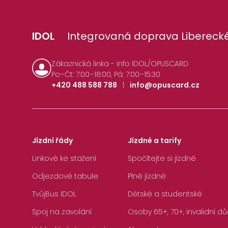
IDOL
Integrovaná doprava Liberecké
Zákaznická linka - info IDOL/OPUSCARD
Po–Čt: 7:00–18:00, Pá: 7:00–15:30
+420 488 588 788
|
info@opuscard.cz
Jízdní řády
Jízdné a tarify
Linkové ke stažení
Spočítejte si jízdné
Odjezdové tabule
Plné jízdné
TvůjBus IDOL
Dětské a studentské
Spoj na zavolání
Osoby 65+, 70+, invalidní dů