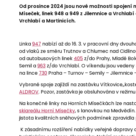
Od prosince 2024 jsou nové možnosti spojení na
Míseček, linek 948 a 949 z Jilemnice a Vrchlabí 
Vrchlabí a Martinicích.
Linka
947
nabízí až do 16. 3. v pracovní dny dvouho
od vlaků ze směru Trutnov a Chlumec nad Cidlino
od autobusových linek
405
z/do Prahy, Mladé Bole
Semil a
963
z/do Vrchlabí. O víkendu jsou vedeny 
na lince
730
Praha – Turnov – Semily – Jilemnice 
Vybrané spoje zajíždí na zastávku Vítkovice,,koste
ALDROV
. Pozor, zastávka je obsluhována v režim
Na konečné linky na Horních Mísečkách lze nastou
skiareálu Horní Mísečky
, s lanovkou na Medvědín
jistota kvalitních sněhových podmínek zpravidla 
K zásadnímu rozšíření nabídky veřejné dopravy d