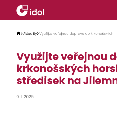
Přeskočit na obsah
Aktuality
Využijte veřejnou dopravu do krkonošských ho
Využijte veřejnou 
krkonošských hor
středisek na Jilem
9. 1. 2025