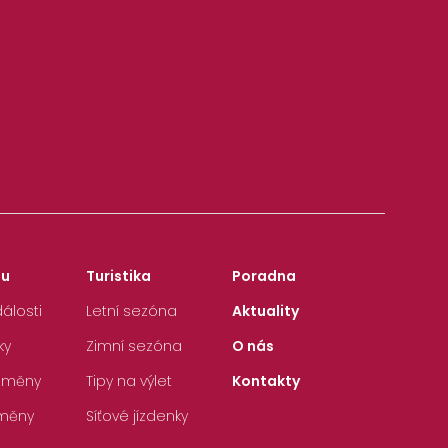
zu
Turistika
Poradna
álosti
Letní sezóna
Aktuality
ky
Zimní sezóna
O nás
 změny
Tipy na výlet
Kontakty
měny
Síťové jízdenky