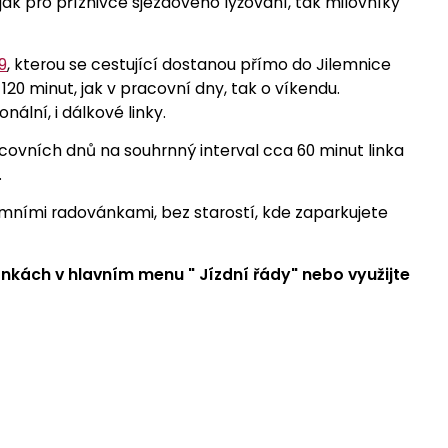
ak pro příznivce sjezdového lyžování, tak milovníky
9
, kterou se cestující dostanou přímo do Jilemnice
u 120 minut, jak v pracovní dny, tak o víkendu.
onální, i dálkové linky.
ovních dnů na souhrnný interval cca 60 minut linka
.
imními radovánkami, bez starostí, kde zaparkujete
nkách v hlavním menu " Jízdní řády" nebo využijte