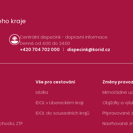
ho kraje
Centrální dispečink - dopravní informace
Denně od 4:00 do 24:00
+420 704 702 000
|
dispecink@korid.cz
Vše pro cestování
Změny provo
Idolka
Mimořádné ud
IDOL v Libereckém kraji
Objížďky a výlu
IDOL do sousedních krajů
Připravované
chodci, ZTP
Navrhované z