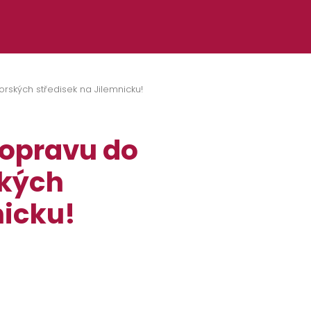
rských středisek na Jilemnicku!
dopravu do
ských
nicku!