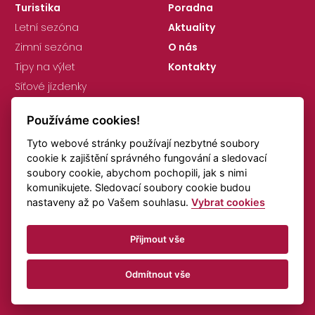
Turistika
Poradna
Letní sezóna
Aktuality
Zimní sezóna
O nás
Tipy na výlet
Kontakty
Síťové jízdenky
Používáme cookies!
Tyto webové stránky používají nezbytné soubory
cookie k zajištění správného fungování a sledovací
soubory cookie, abychom pochopili, jak s nimi
komunikujete. Sledovací soubory cookie budou
GDPR
Nastavení cookies
nastaveny až po Vašem souhlasu.
Vybrat cookies
Připomínky k jízdním řádům
Doprava online
Přijmout vše
© KORID LK, spol. s r.o., Všechna práva vyhrazena.
Odmítnout vše
Vytvořeno v
Beneš & Michl