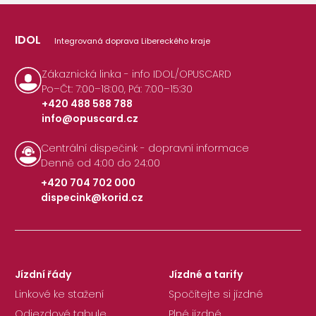
IDOL
Integrovaná doprava Libereckého kraje
Zákaznická linka - info IDOL/OPUSCARD
Po–Čt: 7:00–18:00, Pá: 7:00–15:30
+420 488 588 788
info@opuscard.cz
|
Centrální dispečink - dopravní informace
Denně od 4:00 do 24:00
+420 704 702 000
dispecink@korid.cz
|
Jízdní řády
Jízdné a tarify
Linkové ke stažení
Spočítejte si jízdné
Odjezdové tabule
Plné jízdné