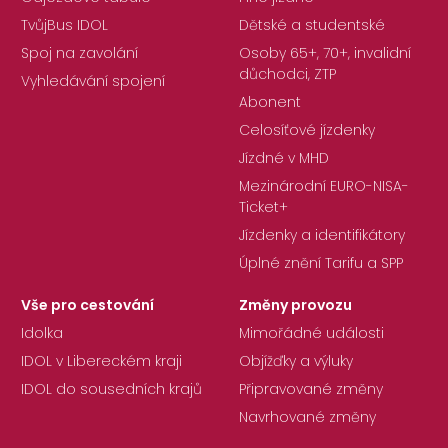
TvůjBus IDOL
Dětské a studentské
Spoj na zavolání
Osoby 65+, 70+, invalidní
důchodci, ZTP
Vyhledávání spojení
Abonent
Celosíťové jízdenky
Jízdné v MHD
Mezinárodní EURO-NISA-
Ticket+
Jízdenky a identifikátory
Úplné znění Tarifu a SPP
Vše pro cestování
Změny provozu
Idolka
Mimořádné události
IDOL v Libereckém kraji
Objížďky a výluky
IDOL do sousedních krajů
Připravované změny
Navrhované změny