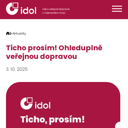
Přeskočit na obsah
Vše o veřejné dopravě
v Libereckém kraji
Aktuality
Ticho prosím! Ohleduplně
veřejnou dopravou
3. 10. 2025