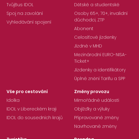
TvůjBus IDOL
Dětské a studentské
Spoj na zavolání
Osoby 65+, 70+, invalidní
důchodci, ZTP
Vyhledávání spojení
Abonent
Celosíťové jízdenky
Jízdné v MHD
Mezinárodní EURO-NISA-
Ticket+
Jízdenky a identifikátory
Úplné znění Tarifu a SPP
Vše pro cestování
Změny provozu
Idolka
Mimořádné události
IDOL v Libereckém kraji
Objížďky a výluky
IDOL do sousedních krajů
Připravované změny
Navrhované změny