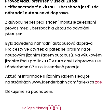
Provoz vlaků přerušen v úseku Zittau -
Seifhennersdorf a Zittau - Ebersbach jezdí zde
náhradní autobusová doprava.
Z důvodu nebezpečí zřícení mostu je železniční
provoz mezi Ebersbach a Zittau do odvolání
přerušen.
Byla zavedena náhradní autobusová doprava.
Pro cesty ve čtvrtek a pátek se prosím řiďte
nouzovým jízdním řádem autobusů. Na výlukovém
jízdním řádu pro linku L7 v tuto chvíli dopravce Die
Länderbahn CZ s.r.o. intenzivně pracuje.
Aktuální informace s jízdním řádem sledujte
na stránkách www.laenderbahn.com/trilex/cs
zde
.
Děkujeme za pochopení.
Sdílejte článek