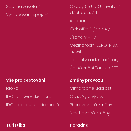
Spoj na zavolání
Osoby 65+, 70+, invalidní
důchodci, ZTP
Vyhledávání spojení
Abonent
Celosíťové jízdenky
Jízdné v MHD
Mezinárodní EURO-NISA-
Ticket+
Jízdenky a identifikátory
Úplné znění Tarifu a SPP
Vše pro cestování
Změny provozu
Idolka
Mimořádné události
IDOL v Libereckém kraji
Objížďky a výluky
IDOL do sousedních krajů
Připravované změny
Navrhované změny
Turistika
Poradna