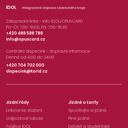
IDOL
Integrovaná doprava Libereckého kraje
Zákaznická linka - info IDOL/OPUSCARD
Po–Čt: 7:00–18:00, Pá: 7:00–15:30
+420 488 588 788
info@opuscard.cz
|
Centrální dispečink - dopravní informace
Denně od 4:00 do 24:00
+420 704 702 000
dispecink@korid.cz
|
Jízdní řády
Jízdné a tarify
Linkové ke stažení
Spočítejte si jízdné
Odjezdové tabule
Plné jízdné
TvůjBus IDOL
Dětské a studentské