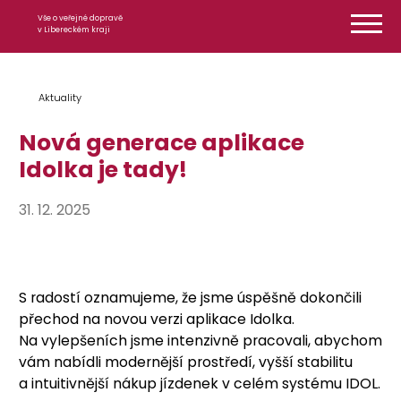
Přeskočit na obsah
Vše o veřejné dopravě
v Libereckém kraji
Aktuality
Nová generace aplikace
Idolka je tady!
31. 12. 2025
S radostí oznamujeme, že jsme úspěšně dokončili
přechod na novou verzi aplikace Idolka.
Na vylepšeních jsme intenzivně pracovali, abychom
vám nabídli modernější prostředí, vyšší stabilitu
a intuitivnější nákup jízdenek v celém systému IDOL.