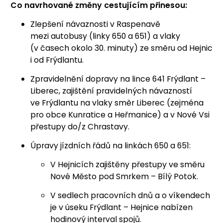
Co navrhované změny cestujícím přinesou:
Zlepšení návaznosti v Raspenavě
mezi autobusy (linky 650 a 651) a vlaky
(v časech okolo 30. minuty) ze směru od Hejnic
i od Frýdlantu.
Zpravidelnění dopravy na lince 641 Frýdlant –
Liberec, zajištění pravidelných návazností
ve Frýdlantu na vlaky směr Liberec (zejména
pro obce Kunratice a Heřmanice) a v Nové Vsi
přestupy do/z Chrastavy.
Úpravy jízdních řádů na linkách 650 a 651:
V Hejnicích zajištěny přestupy ve směru
Nové Město pod Smrkem – Bílý Potok.
V sedlech pracovních dnů a o víkendech
je v úseku Frýdlant – Hejnice nabízen
hodinový interval spojů.