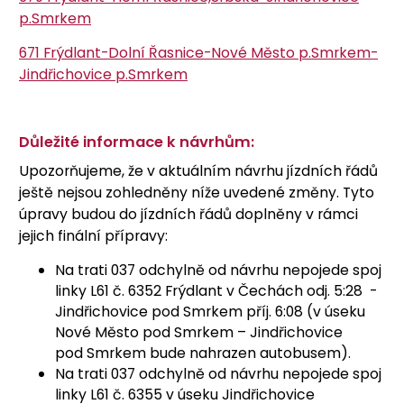
p.Smrkem
671 Frýdlant-Dolní Řasnice-Nové Město p.Smrkem-
Jindřichovice p.Smrkem
Důležité informace k návrhům:
Upozorňujeme, že v aktuálním návrhu jízdních řádů
ještě nejsou zohledněny níže uvedené změny. Tyto
úpravy budou do jízdních řádů doplněny v rámci
jejich finální přípravy:
Na trati 037 odchylně od návrhu nepojede spoj
linky L61 č. 6352 Frýdlant v Čechách odj. 5:28 -
Jindřichovice pod Smrkem příj. 6:08 (v úseku
Nové Město pod Smrkem – Jindřichovice
pod Smrkem bude nahrazen autobusem).
Na trati 037 odchylně od návrhu nepojede spoj
linky L61 č. 6355 v úseku Jindřichovice