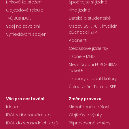
Linkové ke stažení
Spočítejte si jízdné
Odjezdové tabule
Plné jízdné
TvůjBus IDOL
Dětské a studentské
Spoj na zavolání
Osoby 65+, 70+, invalidní
důchodci, ZTP
Vyhledávání spojení
Abonent
Celosíťové jízdenky
Jízdné v MHD
Mezinárodní EURO-NISA-
Ticket+
Jízdenky a identifikátory
Úplné znění Tarifu a SPP
Vše pro cestování
Změny provozu
Idolka
Mimořádné události
IDOL v Libereckém kraji
Objížďky a výluky
IDOL do sousedních krajů
Připravované změny