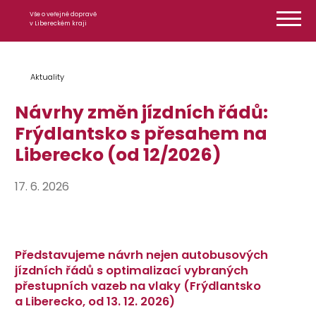
Přeskočit na obsah
Vše o veřejné dopravě
v Libereckém kraji
Aktuality
Návrhy změn jízdních řádů:
Frýdlantsko s přesahem na
Liberecko (od 12/2026)
17. 6. 2026
Představujeme n
ávrh nejen autobusových
jízdních řádů s optimalizací vybraných
přestupních vazeb na vlaky (Frýdlantsko
a Liberecko, od 13. 12. 2026)