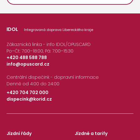
IDOL
Integrovaná doprava Libereckého kraje
Zákaznická linka - info IDOL/OPUSCARD
Po–Čt: 7:00–18:00, Pá: 7:00–15:30
+420 488 588 788
info@opuscard.cz
|
Centrální dispečink - dopravní informace
Denně od 4:00 do 24:00
+420 704 702 000
dispecink@korid.cz
|
Jízdní řády
Jízdné a tarify