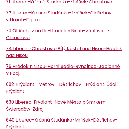
71 Liberec-Krásná Studánka-Mníšek-Chrastava
72 Liberec-Krásná Studánka-Mníšek-Oldřichov
v Hájích-Fojtka
73 Oldřichov na Hr.-Hrádek n.Nisou-Václavice-
Chrastava
74 Liberec-Chrastava-Bílý Kostel nad Nisou-Hrádek
nad Nisou
76 Hrádek n.Nisou-Horní Sedlo-Rynoltice-Jablonné
v Podj.
602 Frýdlant - Větrov - Dětřichov - Frýdlant, Údolí -
Frýdlant
630 Liberec-Frýdlant-Nové Město p.Smrkem-
Świeradów-Zdrój
640 Liberec-Krásná Studánka-Mníšek-Dětřichov-
Frýdlant