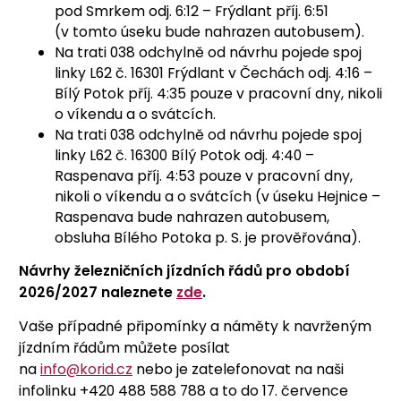
pod Smrkem odj. 6:12 – Frýdlant příj. 6:51
(v tomto úseku bude nahrazen autobusem).
Na trati 038 odchylně od návrhu pojede spoj
linky L62 č. 16301 Frýdlant v Čechách odj. 4:16 –
Bílý Potok příj. 4:35 pouze v pracovní dny, nikoli
o víkendu a o svátcích.
Na trati 038 odchylně od návrhu pojede spoj
linky L62 č. 16300 Bílý Potok odj. 4:40 –
Raspenava příj. 4:53 pouze v pracovní dny,
nikoli o víkendu a o svátcích (v úseku Hejnice –
Raspenava bude nahrazen autobusem,
obsluha Bílého Potoka p. S. je prověřována).
Návrhy železničních jízdních řádů pro období
2026/2027 naleznete
zde
.
Vaše případné připomínky a náměty k navrženým
jízdním řádům můžete posílat
na
info@korid.cz
nebo je zatelefonovat na naši
infolinku +420 488 588 788 a to do 17. července