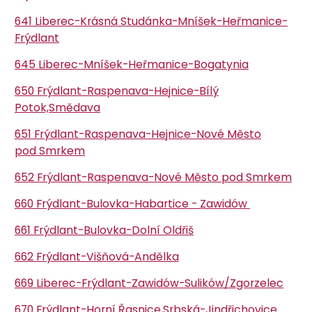
641 Liberec-Krásná Studánka-Mníšek-Heřmanice-
Frýdlant
645 Liberec-Mníšek-Heřmanice-Bogatynia
650 Frýdlant-Raspenava-Hejnice-Bílý
Potok,Smědava
651 Frýdlant-Raspenava-Hejnice-Nové Město
pod Smrkem
652 Frýdlant-Raspenava-Nové Město pod Smrkem
660 Frýdlant-Bulovka-Habartice - Zawidów
661 Frýdlant-Bulovka-Dolní Oldřiš
662 Frýdlant-Višňová-Andělka
669 Liberec-Frýdlant-Zawidów-Sulików/Zgorzelec
670 Frýdlant-Horní Řasnice,Srbská-Jindřichovice