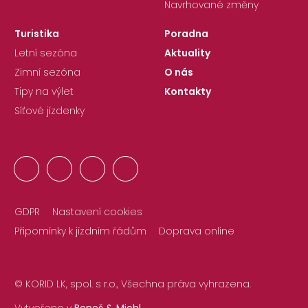
Navrhované změny
Turistika
Poradna
Letní sezóna
Aktuality
Zimní sezóna
O nás
Tipy na výlet
Kontakty
Síťové jízdenky
GDPR
Nastavení cookies
Připomínky k jízdním řádům
Doprava online
© KORID LK, spol. s r.o., Všechna práva vyhrazena.
Vytvořeno v
Beneš & Michl