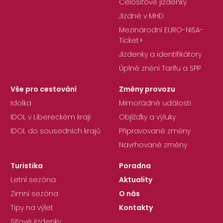
Celosíťové jízdenky
Jízdné v MHD
Mezinárodní EURO-NISA-
Ticket+
Jízdenky a identifikátory
Úplné znění Tarifu a SPP
Vše pro cestování
Změny provozu
Idolka
Mimořádné události
IDOL v Libereckém kraji
Objížďky a výluky
IDOL do sousedních krajů
Připravované změny
Navrhované změny
Turistika
Poradna
Letní sezóna
Aktuality
Zimní sezóna
O nás
Tipy na výlet
Kontakty
Síťové jízdenky