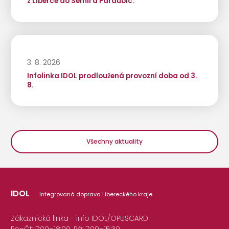
z Liberce do Semil a Pardubic.
3. 8. 2026
Infolinka IDOL prodloužená provozní doba od 3.
8.
Všechny aktuality
IDOL
Integrovaná doprava Libereckého kraje
Zákaznická linka - info IDOL/OPUSCARD
Po–Čt: 7:00–18:00, Pá: 7:00–15:30