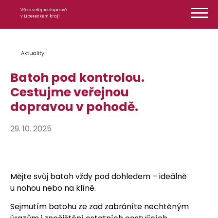
Přeskočit na obsah
Vše o veřejné dopravě
v Libereckém kraji
Aktuality
Batoh pod kontrolou.
Cestujme veřejnou
dopravou v pohodě.
29. 10. 2025
Mějte svůj batoh vždy pod dohledem – ideálně
u nohou nebo na klíně.
Sejmutím batohu ze zad zabráníte nechtěným