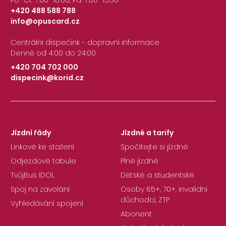
+420 488 588 788
info@opuscard.cz
|
Centrální dispečink - dopravní informace
Denně od 4:00 do 24:00
+420 704 702 000
dispecink@korid.cz
|
Jízdní řády
Jízdné a tarify
Linkové ke stažení
Spočítejte si jízdné
Odjezdové tabule
Plné jízdné
TvůjBus IDOL
Dětské a studentské
Spoj na zavolání
Osoby 65+, 70+, invalidní
důchodci, ZTP
Vyhledávání spojení
Abonent